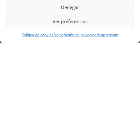
Denegar
Ver preferencias
Política de cookies
Declaración de privacidad
Impressum
NUESTRA EMPRESA
Náutica Gines Alonso S.L., fue fundada en 1976 por
el actual director Gines Alonso Pérez y desde 1978
somos servicio VOLVO PENTA, actualmente somos
servicio oficial VOLVO PENTA CENTER para Almería,