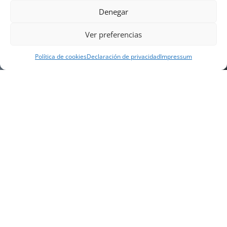
Denegar
Ver preferencias
Política de cookies
Declaración de privacidad
Impressum
NUESTRA EMPRESA
Náutica Gines Alonso S.L., fue fundada en 1976 por
el actual director Gines Alonso Pérez y desde 1978
somos servicio VOLVO PENTA, actualmente somos
servicio oficial VOLVO PENTA CENTER para Almería,