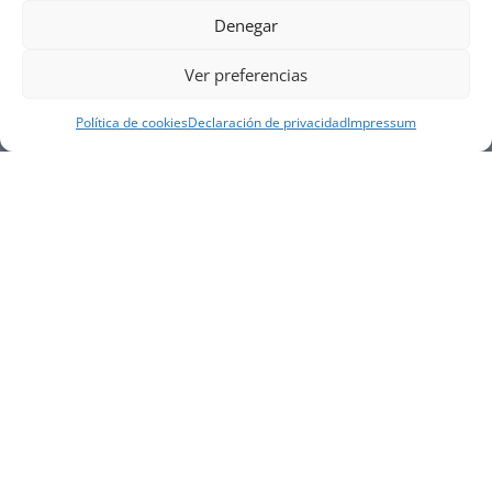
Denegar
Ver preferencias
Política de cookies
Declaración de privacidad
Impressum
NUESTRA EMPRESA
Náutica Gines Alonso S.L., fue fundada en 1976 por
el actual director Gines Alonso Pérez y desde 1978
somos servicio VOLVO PENTA, actualmente somos
servicio oficial VOLVO PENTA CENTER para Almería,