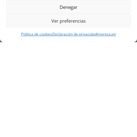
Denegar
Ver preferencias
Política de cookies
Declaración de privacidad
Impressum
NUESTRA EMPRESA
Náutica Gines Alonso S.L., fue fundada en 1976 por
el actual director Gines Alonso Pérez y desde 1978
somos servicio VOLVO PENTA, actualmente somos
servicio oficial VOLVO PENTA CENTER para Almería,