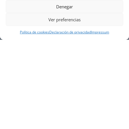
Denegar
Ver preferencias
Política de cookies
Declaración de privacidad
Impressum
NUESTRA EMPRESA
Náutica Gines Alonso S.L., fue fundada en 1976 por
el actual director Gines Alonso Pérez y desde 1978
somos servicio VOLVO PENTA, actualmente somos
servicio oficial VOLVO PENTA CENTER para Almería,