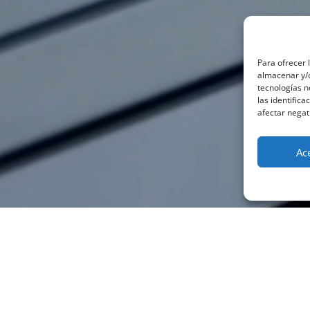
Para ofrecer 
almacenar y/o
tecnologías 
las identifica
afectar negat
Ac