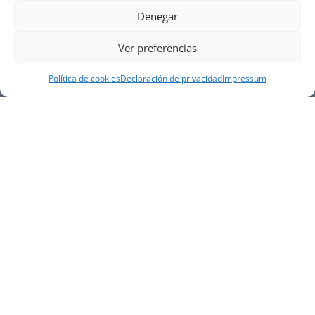
Denegar
Ver preferencias
Política de cookies
Declaración de privacidad
Impressum
NUESTRA EMPRESA
Náutica Gines Alonso S.L., fue fundada en 1976 por
el actual director Gines Alonso Pérez y desde 1978
somos servicio VOLVO PENTA, actualmente somos
servicio oficial VOLVO PENTA CENTER para Almería,