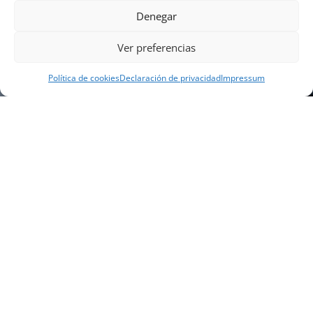
Denegar
Ver preferencias
Política de cookies
Declaración de privacidad
Impressum
NUESTRA EMPRESA
Náutica Gines Alonso S.L., fue fundada en 1976 por
el actual director Gines Alonso Pérez y desde 1978
somos servicio VOLVO PENTA, actualmente somos
servicio oficial VOLVO PENTA CENTER para Almería,