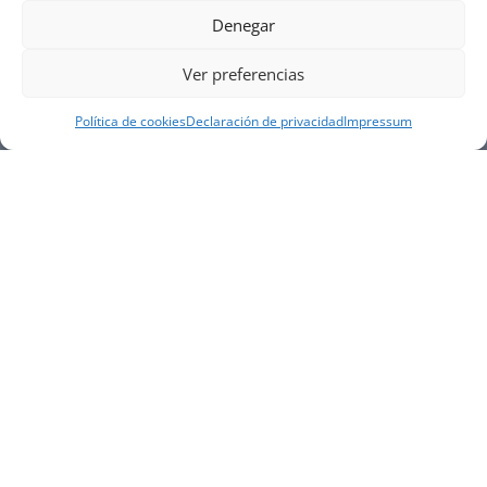
Denegar
Ver preferencias
Política de cookies
Declaración de privacidad
Impressum
NUESTRA EMPRESA
Náutica Gines Alonso S.L., fue fundada en 1976 por
el actual director Gines Alonso Pérez y desde 1978
somos servicio VOLVO PENTA, actualmente somos
servicio oficial VOLVO PENTA CENTER para Almería,