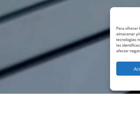
Para ofrecer 
almacenar y/o
tecnologías 
las identifica
afectar negat
Ac