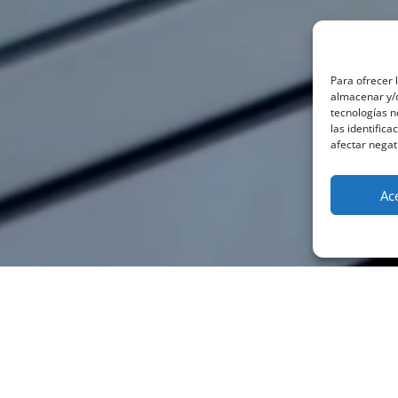
Para ofrecer 
almacenar y/o
tecnologías 
las identifica
afectar negat
Ac