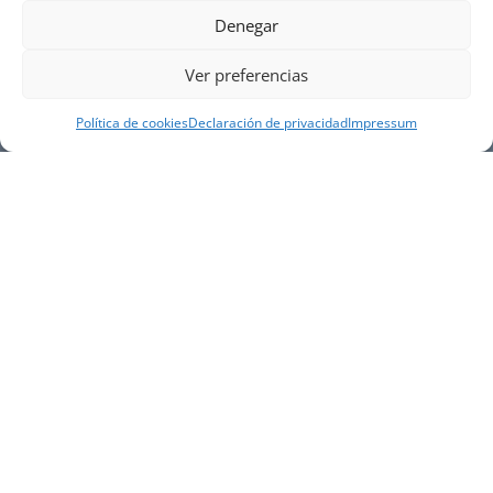
Denegar
Ver preferencias
Política de cookies
Declaración de privacidad
Impressum
NUESTRA EMPRESA
Náutica Gines Alonso S.L., fue fundada en 1976 por
el actual director Gines Alonso Pérez y desde 1978
somos servicio VOLVO PENTA, actualmente somos
servicio oficial VOLVO PENTA CENTER para Almería,