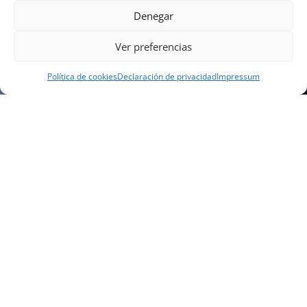
Denegar
Ver preferencias
Política de cookies
Declaración de privacidad
Impressum
NUESTRA EMPRESA
Náutica Gines Alonso S.L., fue fundada en 1976 por
el actual director Gines Alonso Pérez y desde 1978
somos servicio VOLVO PENTA, actualmente somos
servicio oficial VOLVO PENTA CENTER para Almería,