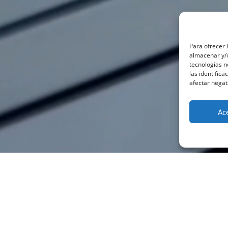
Para ofrecer 
almacenar y/o
tecnologías 
las identifica
afectar negat
Ac