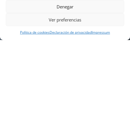
Denegar
Ver preferencias
Política de cookies
Declaración de privacidad
Impressum
NUESTRA EMPRESA
Náutica Gines Alonso S.L., fue fundada en 1976 por
el actual director Gines Alonso Pérez y desde 1978
somos servicio VOLVO PENTA, actualmente somos
servicio oficial VOLVO PENTA CENTER para Almería,