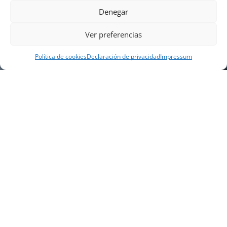
Denegar
Ver preferencias
Política de cookies
Declaración de privacidad
Impressum
NUESTRA EMPRESA
Náutica Gines Alonso S.L., fue fundada en 1976 por
el actual director Gines Alonso Pérez y desde 1978
somos servicio VOLVO PENTA, actualmente somos
servicio oficial VOLVO PENTA CENTER para Almería,