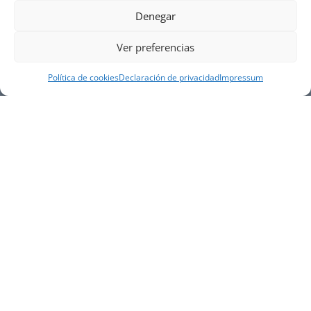
Denegar
Ver preferencias
Política de cookies
Declaración de privacidad
Impressum
NUESTRA EMPRESA
Náutica Gines Alonso S.L., fue fundada en 1976 por
el actual director Gines Alonso Pérez y desde 1978
somos servicio VOLVO PENTA, actualmente somos
servicio oficial VOLVO PENTA CENTER para Almería,