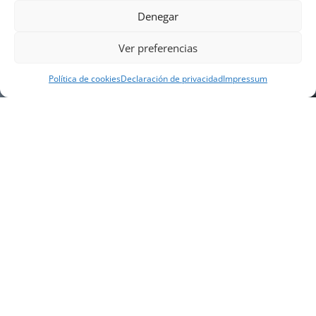
Denegar
Ver preferencias
Política de cookies
Declaración de privacidad
Impressum
NUESTRA EMPRESA
Náutica Gines Alonso S.L., fue fundada en 1976 por
el actual director Gines Alonso Pérez y desde 1978
somos servicio VOLVO PENTA, actualmente somos
servicio oficial VOLVO PENTA CENTER para Almería,