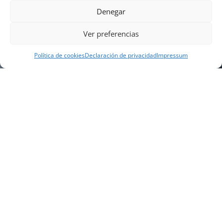
Denegar
Ver preferencias
Política de cookies
Declaración de privacidad
Impressum
NUESTRA EMPRESA
Náutica Gines Alonso S.L., fue fundada en 1976 por
el actual director Gines Alonso Pérez y desde 1978
somos servicio VOLVO PENTA, actualmente somos
servicio oficial VOLVO PENTA CENTER para Almería,