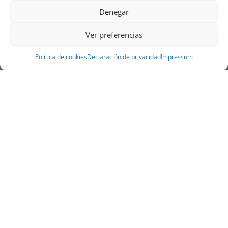
Denegar
Ver preferencias
Política de cookies
Declaración de privacidad
Impressum
NUESTRA EMPRESA
Náutica Gines Alonso S.L., fue fundada en 1976 por
el actual director Gines Alonso Pérez y desde 1978
somos servicio VOLVO PENTA, actualmente somos
servicio oficial VOLVO PENTA CENTER para Almería,