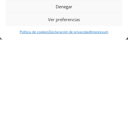
Denegar
Ver preferencias
Política de cookies
Declaración de privacidad
Impressum
NUESTRA EMPRESA
Náutica Gines Alonso S.L., fue fundada en 1976 por
el actual director Gines Alonso Pérez y desde 1978
somos servicio VOLVO PENTA, actualmente somos
servicio oficial VOLVO PENTA CENTER para Almería,