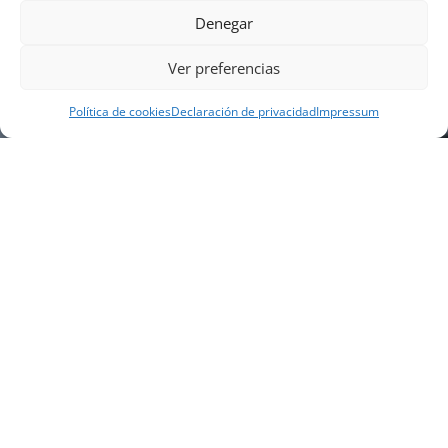
Denegar
Ver preferencias
Política de cookies
Declaración de privacidad
Impressum
NUESTRA EMPRESA
Náutica Gines Alonso S.L., fue fundada en 1976 por
el actual director Gines Alonso Pérez y desde 1978
somos servicio VOLVO PENTA, actualmente somos
servicio oficial VOLVO PENTA CENTER para Almería,