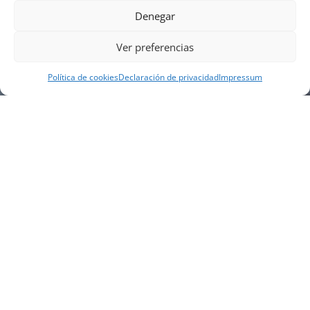
Denegar
Ver preferencias
Política de cookies
Declaración de privacidad
Impressum
NUESTRA EMPRESA
Náutica Gines Alonso S.L., fue fundada en 1976 por
el actual director Gines Alonso Pérez y desde 1978
somos servicio VOLVO PENTA, actualmente somos
servicio oficial VOLVO PENTA CENTER para Almería,