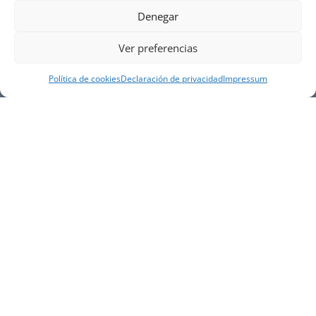
Denegar
Ver preferencias
Política de cookies
Declaración de privacidad
Impressum
NUESTRA EMPRESA
Náutica Gines Alonso S.L., fue fundada en 1976 por
el actual director Gines Alonso Pérez y desde 1978
somos servicio VOLVO PENTA, actualmente somos
servicio oficial VOLVO PENTA CENTER para Almería,