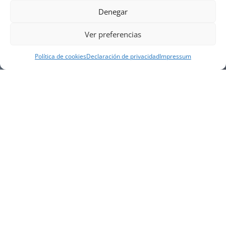
Denegar
Ver preferencias
Política de cookies
Declaración de privacidad
Impressum
NUESTRA EMPRESA
Náutica Gines Alonso S.L., fue fundada en 1976 por
el actual director Gines Alonso Pérez y desde 1978
somos servicio VOLVO PENTA, actualmente somos
servicio oficial VOLVO PENTA CENTER para Almería,