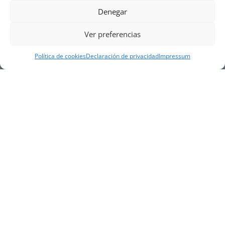
Denegar
Ver preferencias
Política de cookies
Declaración de privacidad
Impressum
NUESTRA EMPRESA
Náutica Gines Alonso S.L., fue fundada en 1976 por
el actual director Gines Alonso Pérez y desde 1978
somos servicio VOLVO PENTA, actualmente somos
servicio oficial VOLVO PENTA CENTER para Almería,