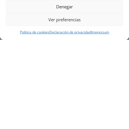
Denegar
Ver preferencias
Política de cookies
Declaración de privacidad
Impressum
NUESTRA EMPRESA
Náutica Gines Alonso S.L., fue fundada en 1976 por
el actual director Gines Alonso Pérez y desde 1978
somos servicio VOLVO PENTA, actualmente somos
servicio oficial VOLVO PENTA CENTER para Almería,