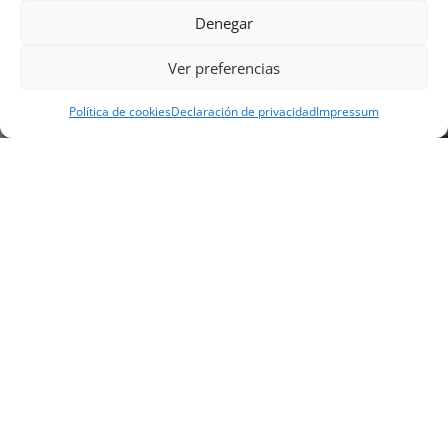
Denegar
Ver preferencias
Política de cookies
Declaración de privacidad
Impressum
NUESTRA EMPRESA
Náutica Gines Alonso S.L., fue fundada en 1976 por
el actual director Gines Alonso Pérez y desde 1978
somos servicio VOLVO PENTA, actualmente somos
servicio oficial VOLVO PENTA CENTER para Almería,