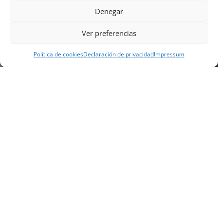
Denegar
Ver preferencias
Política de cookies
Declaración de privacidad
Impressum
NUESTRA EMPRESA
Náutica Gines Alonso S.L., fue fundada en 1976 por
el actual director Gines Alonso Pérez y desde 1978
somos servicio VOLVO PENTA, actualmente somos
servicio oficial VOLVO PENTA CENTER para Almería,