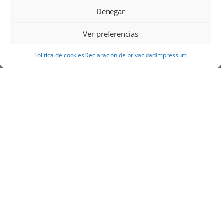
Denegar
Ver preferencias
Política de cookies
Declaración de privacidad
Impressum
NUESTRA EMPRESA
Náutica Gines Alonso S.L., fue fundada en 1976 por
el actual director Gines Alonso Pérez y desde 1978
somos servicio VOLVO PENTA, actualmente somos
servicio oficial VOLVO PENTA CENTER para Almería,