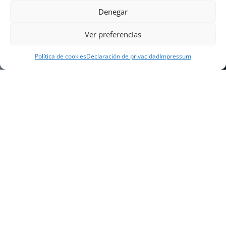
Denegar
Ver preferencias
Política de cookies
Declaración de privacidad
Impressum
NUESTRA EMPRESA
Náutica Gines Alonso S.L., fue fundada en 1976 por
el actual director Gines Alonso Pérez y desde 1978
somos servicio VOLVO PENTA, actualmente somos
servicio oficial VOLVO PENTA CENTER para Almería,