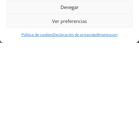
Denegar
Ver preferencias
Política de cookies
Declaración de privacidad
Impressum
NUESTRA EMPRESA
Náutica Gines Alonso S.L., fue fundada en 1976 por
el actual director Gines Alonso Pérez y desde 1978
somos servicio VOLVO PENTA, actualmente somos
servicio oficial VOLVO PENTA CENTER para Almería,