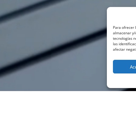
Para ofrecer 
almacenar y/o
tecnologías 
las identifica
afectar negat
Ac